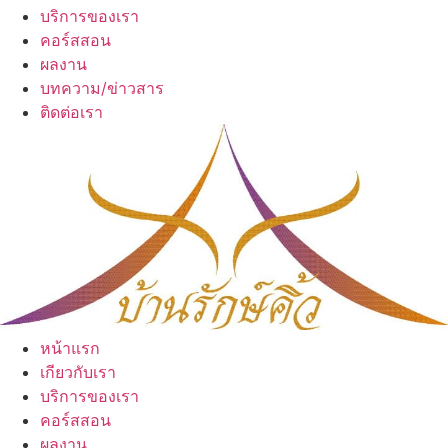
บริการของเรา
คอร์สสอน
ผลงาน
บทความ/ข่าวสาร
ติดต่อเรา
หน้าแรก
เกียวกับเรา
บริการของเรา
คอร์สสอน
ผลงาน